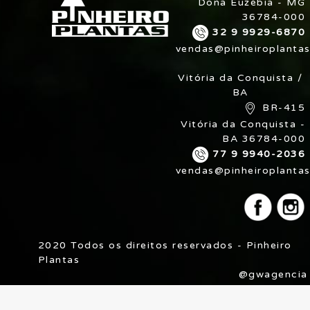
Dona Euzébia - MG
36784-000
32 9 9929-6870
vendas@pinheiroplantas
Vitória da Conquista /
BA
BR-415
Vitória da Conquista -
BA 36784-000
77 9 9940-2036
vendas@pinheiroplantas
2020 Todos os direitos reservados - Pinheiro
Plantas
@gwagencia