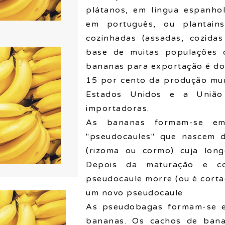
plátanos, em língua espanho
em português, ou plantain
cozinhadas (assadas, cozidas
base de muitas populações d
bananas para exportação é do 
15 por cento da produção mun
Estados Unidos e a União 
importadoras.
As bananas formam-se em
"pseudocaules" que nascem d
(rizoma ou cormo) cuja lon
Depois da maturação e c
pseudocaule morre (ou é corta
um novo pseudocaule.
As pseudobagas formam-se e
bananas. Os cachos de bana