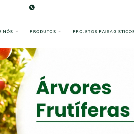
MG: (32) 9 9929-6870 | BA: (77) 9
E NÓS
PRODUTOS
PROJETOS PAISAGISTICO