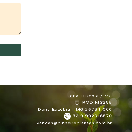
Dona Euzébia / MG
ROD MG285
Dona Euzébia - MG 36784-000
32 9 9929-6870
vendas@pinheiroplantas.com.br