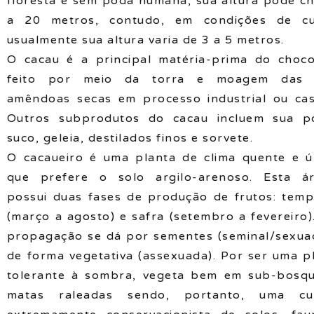
floresta e sem poda humana, sua altura pode c
a 20 metros, contudo, em condições de cul
usualmente sua altura varia de 3 a 5 metros.
O cacau é a principal matéria-prima do choco
feito por meio da torra e moagem das 
amêndoas secas em processo industrial ou cas
Outros subprodutos do cacau incluem sua p
suco, geleia, destilados finos e sorvete.
O cacaueiro é uma planta de clima quente e 
que prefere o solo argilo-arenoso. Esta á
possui duas fases de produção de frutos: tem
(março a agosto) e safra (setembro a fevereiro)
propagação se dá por sementes (seminal/sexua
de forma vegetativa (assexuada). Por ser uma p
tolerante à sombra, vegeta bem em sub-bosq
matas raleadas sendo, portanto, uma cul