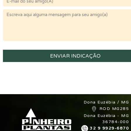
Dona Euzébia / MG
ROD MG285
Dona Euzébia - MG
36784-000
32 9 9929-6870