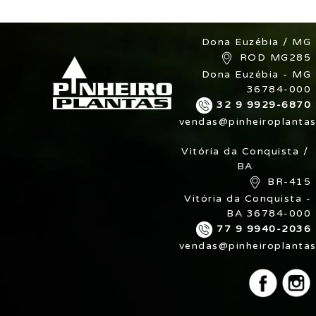
Dona Euzébia / MG
ROD MG285
Dona Euzébia - MG
36784-000
32 9 9929-6870
vendas@pinheiroplantas
Vitória da Conquista /
BA
BR-415
Vitória da Conquista -
BA 36784-000
77 9 9940-2036
vendas@pinheiroplantas