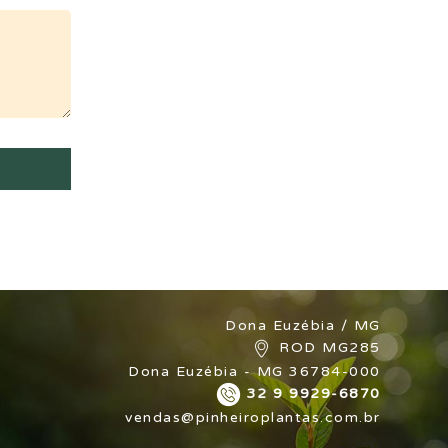
Dona Euzébia / MG
ROD MG285
Dona Euzébia - MG 36784-000
32 9 9929-6870
vendas@pinheiroplantas.com.br