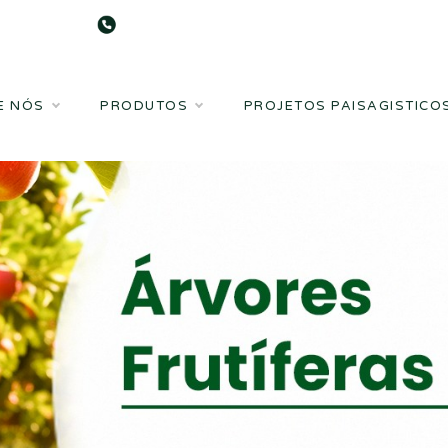
MG: (32) 9 9929-6870 | BA: (77) 9
E NÓS
PRODUTOS
PROJETOS PAISAGISTICO